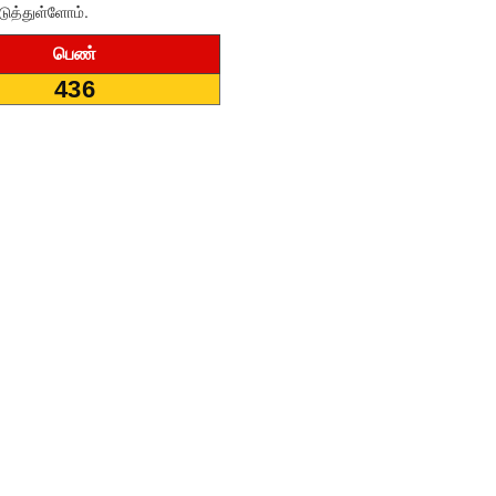
ுத்துள்ளோம்.
பெண்
436